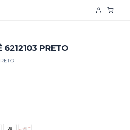
 6212103 PRETO
PRETO
38
39