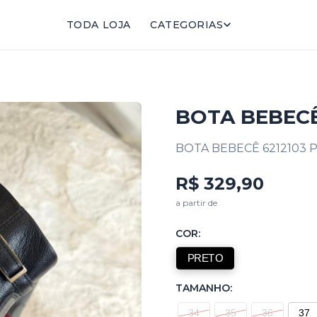
TODA LOJA
CATEGORIAS
BOTA BEBECÊ
BOTA BEBECÊ 6212103 
R$ 329,90
a partir de
COR:
PRETO
TAMANHO:
34
35
36
37