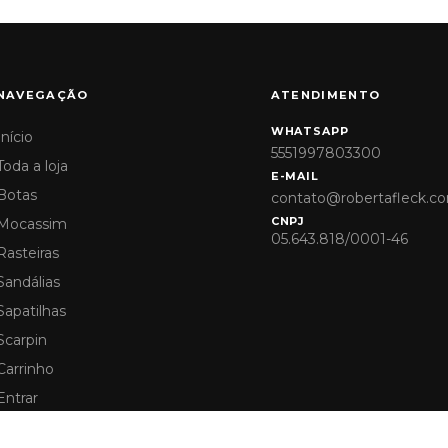
NAVEGAÇÃO
ATENDIMENTO
WHATSAPP
Início
5551997803300
Toda a loja
E-MAIL
Botas
contato@robertafleck.co
CNPJ
Mocassim
05.643.818/0001-46
Rasteiras
Sandálias
Sapatilhas
Scarpin
Carrinho
Entrar