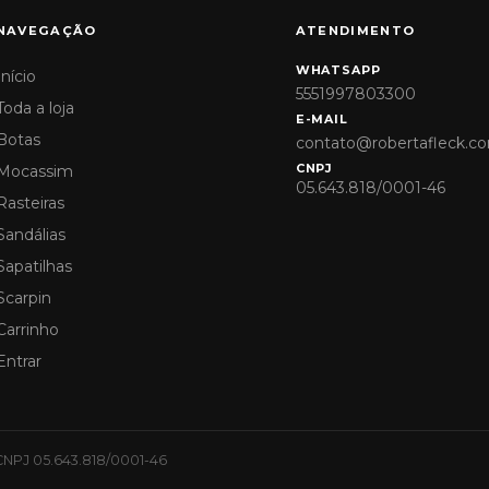
NAVEGAÇÃO
ATENDIMENTO
WHATSAPP
Início
5551997803300
Toda a loja
E-MAIL
Botas
contato@robertafleck.co
CNPJ
Mocassim
05.643.818/0001-46
Rasteiras
Sandálias
Sapatilhas
Scarpin
Carrinho
Entrar
CNPJ 05.643.818/0001-46