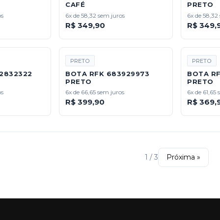
CAFÉ
PRETO
os
6x de 58,32 sem juros
6x de 58,32
R$ 349,90
R$ 349,
PRETO
PRETO
2832322
BOTA RFK 683929973
BOTA R
PRETO
PRETO
os
6x de 66,65 sem juros
6x de 61,65 
R$ 399,90
R$ 369,
1 / 3
Próxima »