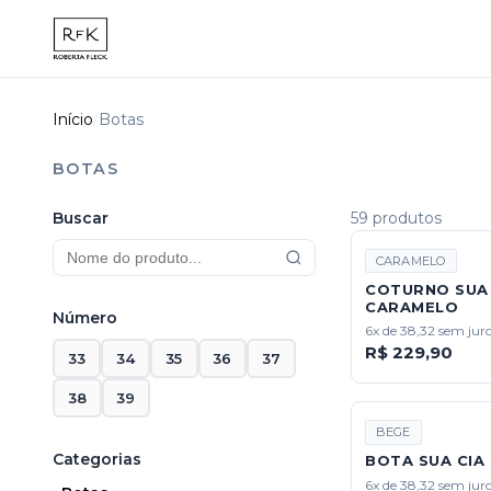
Início
/
Botas
BOTAS
Buscar
59 produtos
CARAMELO
COTURNO SUA 
CARAMELO
Número
6x de 38,32 sem jur
R$ 229,90
33
34
35
36
37
38
39
BEGE
Categorias
BOTA SUA CIA 
6x de 38,32 sem jur