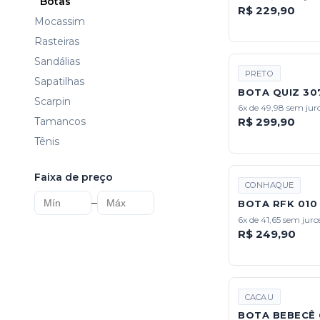
Botas
R$ 229,90
Mocassim
Rasteiras
Sandálias
PRETO
Sapatilhas
BOTA QUIZ 30
Scarpin
6x de 49,98 sem jur
Tamancos
R$ 299,90
Tênis
Faixa de preço
CONHAQUE
–
BOTA RFK 01
6x de 41,65 sem juro
R$ 249,90
CACAU
BOTA BEBECÊ 