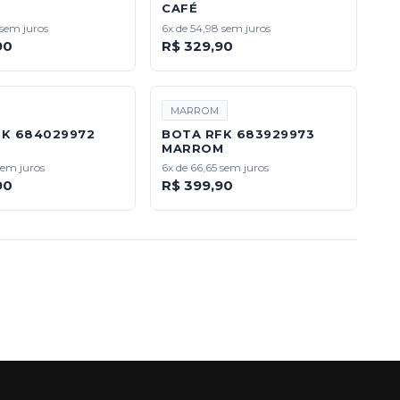
CAFÉ
 sem juros
6x de 54,98 sem juros
90
R$ 329,90
MARROM
FK 684029972
BOTA RFK 683929973
MARROM
sem juros
6x de 66,65 sem juros
90
R$ 399,90