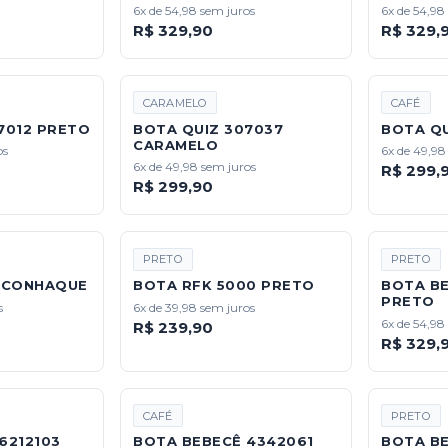
6x de 54,98 sem juros
6x de 54,98
R$ 329,90
R$ 329,
CARAMELO
CAFÉ
7012 PRETO
BOTA QUIZ 307037
BOTA QU
CARAMELO
os
6x de 49,98
6x de 49,98 sem juros
R$ 299,
R$ 299,90
PRETO
PRETO
0 CONHAQUE
BOTA RFK 5000 PRETO
BOTA BE
PRETO
s
6x de 39,98 sem juros
6x de 54,98
R$ 239,90
R$ 329,
CAFÉ
PRETO
6212103
BOTA BEBECÊ 4342061
BOTA B