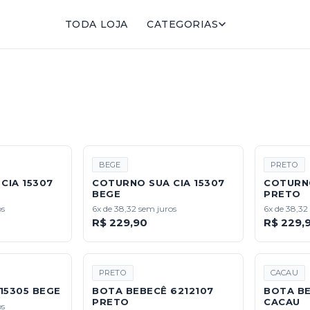
TODA LOJA
CATEGORIAS
BEGE
PRETO
CIA 15307
COTURNO SUA CIA 15307
COTURNO
BEGE
PRETO
os
6x de 38,32 sem juros
6x de 38,32
R$ 229,90
R$ 229,
PRETO
CACAU
15305 BEGE
BOTA BEBECÊ 6212107
BOTA BE
PRETO
CACAU
os