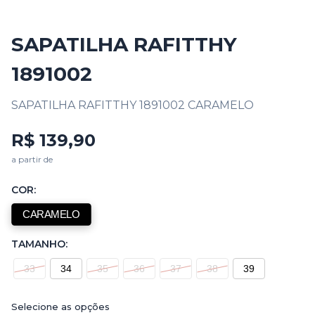
SAPATILHA RAFITTHY
1891002
SAPATILHA RAFITTHY 1891002 CARAMELO
R$ 139,90
a partir de
COR:
CARAMELO
TAMANHO:
33
34
35
36
37
38
39
Selecione as opções