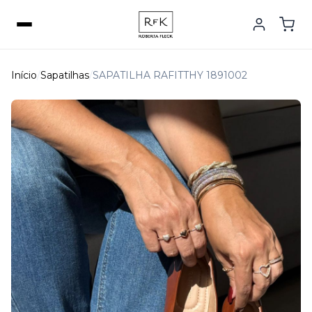
Início
/
Sapatilhas
/
SAPATILHA RAFITTHY 1891002